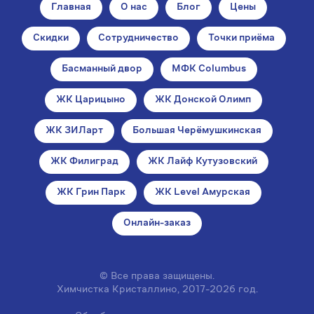
Главная
О нас
Блог
Цены
Скидки
Сотрудничество
Точки приёма
Басманный двор
МФК Columbus
ЖК Царицыно
ЖК Донской Олимп
ЖК ЗИЛарт
Большая Черёмушкинская
ЖК Филиград
ЖК Лайф Кутузовский
ЖК Грин Парк
ЖК Level Амурская
Онлайн-заказ
© Все права защищены.
Химчистка Кристаллино, 2017-2026 год.