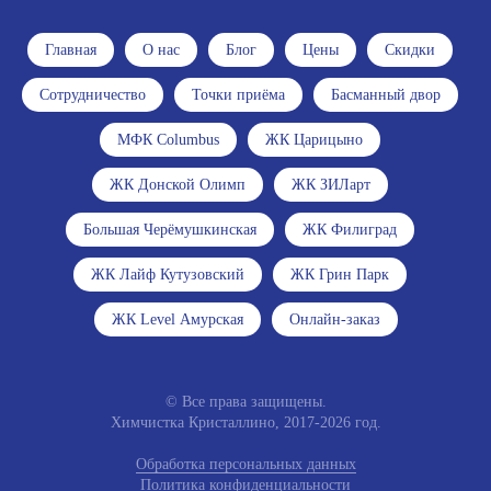
Главная
О нас
Блог
Цены
Скидки
Сотрудничество
Точки приёма
Басманный двор
МФК Columbus
ЖК Царицыно
ЖК Донской Олимп
ЖК ЗИЛарт
Большая Черёмушкинская
ЖК Филиград
ЖК Лайф Кутузовский
ЖК Грин Парк
ЖК Level Амурская
Онлайн-заказ
© Все права защищены.
Химчистка Кристаллино, 2017-2026 год.
Обработка персональных данных
Политика конфиденциальности